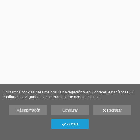
Utilizamos cookies para mejorar la navegación web y obtener estadísticas. Si
continuas navegando, consideramos que aceptas su uso.
Más información
Configurar
Rechazar
Aceptar